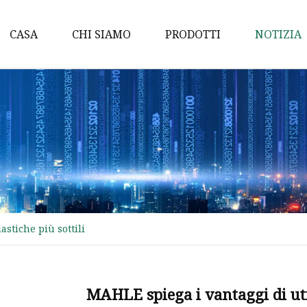
CASA
CHI SIAMO
PRODOTTI
NOTIZIA
Pompa dell'acqua
Albero a camme
Pompa dell'olio
Pompa di benzina
Albero a gomiti
Candele di accensione
astiche più sottili
ANELLO PISTONE
Bobina di accensione
CANDELE DENSO
MAHLE spiega i vantaggi di util