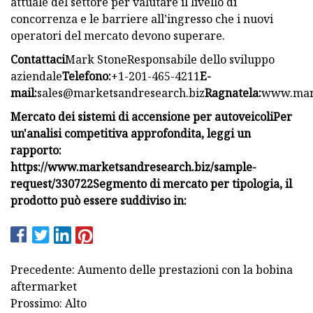
attuale del settore per valutare il livello di
concorrenza e le barriere all’ingresso che i nuovi
operatori del mercato devono superare.
Contattaci
Mark StoneResponsabile dello sviluppo
aziendale
Telefono:
+1-201-465-4211
E-
mail:
sales@marketsandresearch.biz
Ragnatela:
www.mark
Mercato dei sistemi di accensione per autoveicoli
Per
un'analisi competitiva approfondita, leggi un
rapporto:
https://www.marketsandresearch.biz/sample-
request/330722
Segmento di mercato per tipologia, il
prodotto può essere suddiviso in:
Precedente: Aumento delle prestazioni con la bobina
aftermarket
Prossimo: Alto