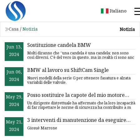
Italiano
Casa
/
Notizia
Notizia
Sostituzione candela BMW
Jun 13,
Molti diranno che “una candela è una candela; non sono
2024
così diversi. C'è del vero in questo, ma in realtà ci sono anc
BMW al lavoro su ShiftCam Single
Jun 06,
Nuovi modelli della serie G per ottenere fasatura e alzata
2024
variabili delle valvole.
Posso sostituire la capote del mio motore
May 29,
BMW che perde olio?
Un dirigente distrettuale ha affermato che la loro incapacità
2024
di far rispettare le norme di sicurezza ha contribuito a m
3 interventi di manutenzione da eseguire
May 21,
dopo aver acquistato un'auto usata
Giosuè Marrone
2024