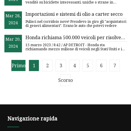
vendite su biciclette interessanti, uniche o strane in
vendita
Importazioni e sistemi di olio a carter secco
Mar 28,
Pulisci nel corridoio nove! Prendevo in giro gli "acquistatori
2024
di generi alimentari". Erano le auto che potevi vedere
Honda richiama 500.000 veicoli per risolvere
Mar 20,
il problema delle cinture di sicurezza
15 marzo 2023 / 8:42 / AP DETROIT - Honda sta
2024
richiamando mezzo milione di veicoli negli Stati Uniti e in
Canada perché
Primo
1
2
3
4
5
6
7
Scorso
Navigazione rapida