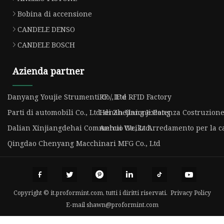
Bobina di accensione
CANDELE DENSO
CANDELE BOSCH
Azienda partner
Danyang Youjie Strumenti Co., Ltd
RF / IF e RFID Factory
Parti di automobili Co., Ltd. di Zhejiang Jixiang
Henan Unione Potenza Costruzione 
Dalian Xinjiangdehai Commercio Co., Ltd.
Anhui Weika Arredamento per la cas
Qingdao Chenyang Macchinari MFG Co., Ltd
Copyright © it.proformint.com, tutti i diritti riservati.
Privacy Policy
E-mail
shawn@proformint.com