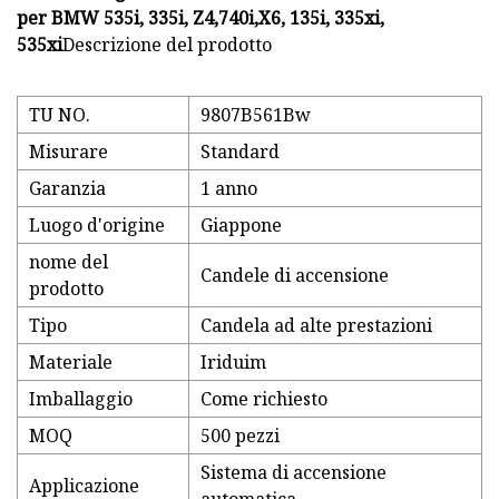
per BMW 535i, 335i, Z4,740i,X6, 135i, 335xi,
535xi
Descrizione del prodotto
TU NO.
9807B561Bw
Misurare
Standard
Garanzia
1 anno
Luogo d'origine
Giappone
nome del
Candele di accensione
prodotto
Tipo
Candela ad alte prestazioni
Materiale
Iriduim
Imballaggio
Come richiesto
MOQ
500 pezzi
Sistema di accensione
Applicazione