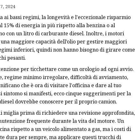
7, 2024
da
a ai bassi regimi, la longevità e l'eccezionale risparmio
 15% di energia in più rispetto alla benzina o al
 con un litro di carburante diesel. Inoltre, i motori
 una maggiore capacità dell’olio per gestire maggiori
egimi inferiori, quindi non hanno bisogno di girare come
hi pesanti.
tenzione per ticchettare come un orologio ad ogni avvio.
, regime minimo irregolare, difficoltà di avviamento,
ficano che è ora di visitare l'officina e dare al tuo
si sintomo si manifesti, ecco cinque suggerimenti per la
diesel dovrebbe conoscere per il proprio camion.
di miglia prima di richiedere una revisione approfondita,
nutenzione frequente durante la vita del motore. Un
ina rispetto a un veicolo alimentato a gas, ma i costi di
nte dura per sempre, ma applicare questi trucchi di