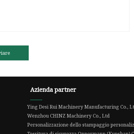
viare
Azienda partner
Ying Desi Rui Machinery Manufacturing Co., Lt
Wenzhou CHINZ Machinery Co., Ltd
Personalizzazione dello stampaggio personali
Tessitura di sicurezza Oppermann (Kunshan) Co