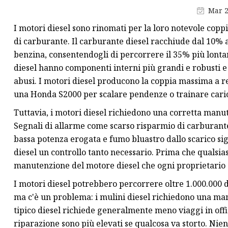
CANDELE BOSCH
Mar 2
Pompa dell'olio per Hon
I motori diesel sono rinomati per la loro notevole coppi
Candela per BMW
di carburante. Il carburante diesel racchiude dal 10% al
benzina, consentendogli di percorrere il 35% più lontano
diesel hanno componenti interni più grandi e robusti e
abusi. I motori diesel producono la coppia massima a r
una Honda S2000 per scalare pendenze o trainare caric
Tuttavia, i motori diesel richiedono una corretta manu
Segnali di allarme come scarso risparmio di carburante
bassa potenza erogata e fumo bluastro dallo scarico signi
diesel un controllo tanto necessario. Prima che qualsia
manutenzione del motore diesel che ogni proprietario 
I motori diesel potrebbero percorrere oltre 1.000.000 
ma c'è un problema: i mulini diesel richiedono una ma
tipico diesel richiede generalmente meno viaggi in offic
riparazione sono più elevati se qualcosa va storto. Nie