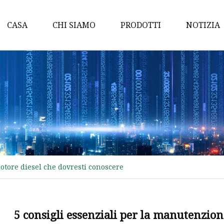
CASA
CHI SIAMO
PRODOTTI
NOTIZIA
Pompa dell'acqua
Albero a camme
Pompa dell'olio
Pompa di benzina
Albero a gomiti
Candele di accensione
otore diesel che dovresti conoscere
ANELLO PISTONE
Bobina di accensione
CANDELE DENSO
5 consigli essenziali per la manutenzion