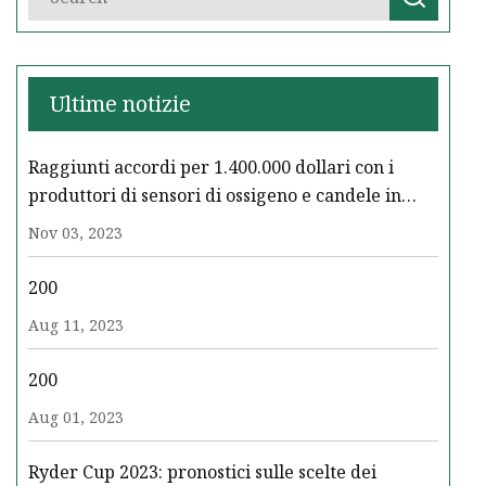
Ultime notizie
Raggiunti accordi per 1.400.000 dollari con i
produttori di sensori di ossigeno e candele in
azioni legali collettive per la fissazione dei prezzi
Nov 03, 2023
200
Aug 11, 2023
200
Aug 01, 2023
Ryder Cup 2023: pronostici sulle scelte dei