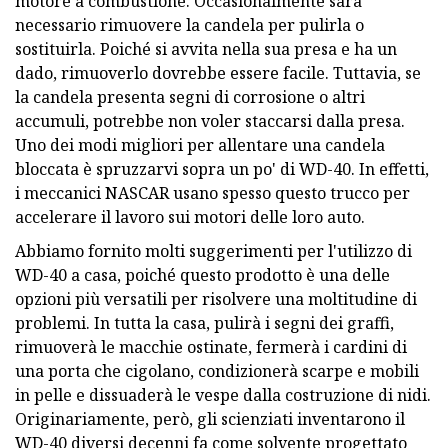
motore a combustione. Occasionalmente sarà
necessario rimuovere la candela per pulirla o
sostituirla. Poiché si avvita nella sua presa e ha un
dado, rimuoverlo dovrebbe essere facile. Tuttavia, se
la candela presenta segni di corrosione o altri
accumuli, potrebbe non voler staccarsi dalla presa.
Uno dei modi migliori per allentare una candela
bloccata è spruzzarvi sopra un po' di WD-40. In effetti,
i meccanici NASCAR usano spesso questo trucco per
accelerare il lavoro sui motori delle loro auto.
Abbiamo fornito molti suggerimenti per l'utilizzo di
WD-40 a casa, poiché questo prodotto è una delle
opzioni più versatili per risolvere una moltitudine di
problemi. In tutta la casa, pulirà i segni dei graffi,
rimuoverà le macchie ostinate, fermerà i cardini di
una porta che cigolano, condizionerà scarpe e mobili
in pelle e dissuaderà le vespe dalla costruzione di nidi.
Originariamente, però, gli scienziati inventarono il
WD-40 diversi decenni fa come solvente progettato