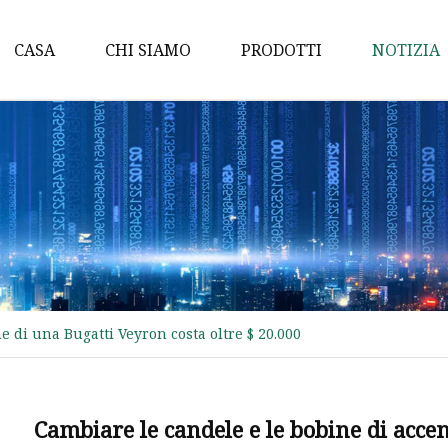
CASA
CHI SIAMO
PRODOTTI
NOTIZIA
Pompa dell'acqua
Albero a camme
Pompa dell'olio
Pompa di benzina
Albero a gomiti
Candele di accensione
 di una Bugatti Veyron costa oltre $ 20.000
ANELLO PISTONE
Bobina di accensione
CANDELE DENSO
Cambiare le candele e le bobine di acce