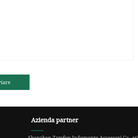
viare
Azienda partner
Shenzhen Zamfun Indumento Accessori Co., sr