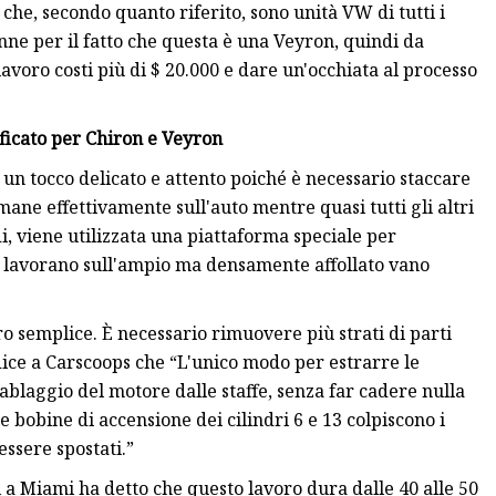
 che, secondo quanto riferito, sono unità VW di tutti i
nne per il fatto che questa è una Veyron, quindi da
o lavoro costi più di $ 20.000 e dare un'occhiata al processo
ificato per Chiron e Veyron
e un tocco delicato e attento poiché è necessario staccare
mane effettivamente sull'auto mentre quasi tutti gli altri
i, viene utilizzata una piattaforma speciale per
re lavorano sull'ampio ma densamente affollato vano
o semplice. È necessario rimuovere più strati di parti
dice a Carscoops che “L'unico modo per estrarre le
cablaggio del motore dalle staffe, senza far cadere nulla
e bobine di accensione dei cilindri 6 e 13 colpiscono i
ssere spostati.”
a Miami ha detto che questo lavoro dura dalle 40 alle 50