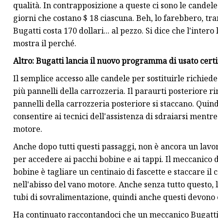
qualità. In contrapposizione a queste ci sono le candele
giorni che costano $ 18 ciascuna. Beh, lo farebbero, tra
Bugatti costa 170 dollari... al pezzo. Si dice che l'inter
mostra il perché.
Altro: Bugatti lancia il nuovo programma di usato cert
Il semplice accesso alle candele per sostituirle richied
più pannelli della carrozzeria. Il paraurti posteriore ri
pannelli della carrozzeria posteriore si staccano. Quind
consentire ai tecnici dell'assistenza di sdraiarsi ment
motore.
Anche dopo tutti questi passaggi, non è ancora un lavor
per accedere ai pacchi bobine e ai tappi. Il meccanico 
bobine è tagliare un centinaio di fascette e staccare il 
nell'abisso del vano motore. Anche senza tutto questo, l
tubi di sovralimentazione, quindi anche questi devono e
Ha continuato raccontandoci che un meccanico Bugatti 