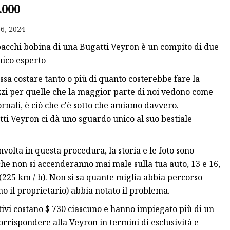
.000
da
6, 2024
i pacchi bobina di una Bugatti Veyron è un compito di due
nico esperto
sa costare tanto o più di quanto costerebbe fare la
ezzi per quelle che la maggior parte di noi vedono come
ornali, è ciò che c'è sotto che amiamo davvero.
i Veyron ci dà uno sguardo unico al suo bestiale
volta in questa procedura, la storia e le foto sono
he non si accenderanno mai male sulla tua auto, 13 e 16,
(225 km / h). Non si sa quante miglia abbia percorso
il proprietario) abbia notato il problema.
tutivi costano $ 730 ciascuno e hanno impiegato più di un
rrispondere alla Veyron in termini di esclusività e