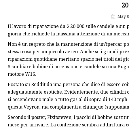
CANDELE BOSCH
20
Pompa dell'olio per Hon
May 0
Candela per BMW
Il lavoro di riparazione da $ 20.000 sulle candele e su
giorni che richiede la massima attenzione di un mecca
Non è un segreto che la manutenzione di un’ipercar pos
stessa cosa per un piccolo aereo. Anche se i grandi pr
riparazioni quotidiane meritano spazio nei titoli dei gi
Scambiare bobine di accensione e candele su una Bugatt
motore W16.
Postato su Reddit da una persona che dice di essere coin
adeguatamente esotiche. Evidentemente, due cilindri c
si accendevano male a tutto gas al di sopra di 140 mph 
questa Veyron, ma complimenti a chiunque (supponiamo 
Secondo il poster, Fixitsteven, i pacchi di bobine sosti
mese per arrivare. La confezione sembra addirittura co